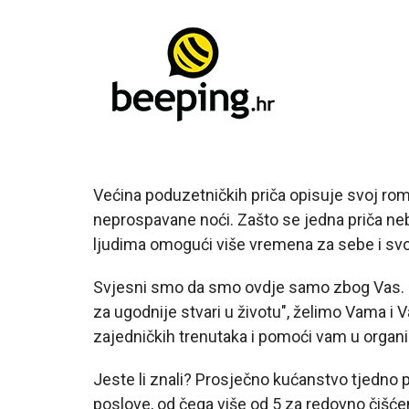
Većina poduzetničkih priča opisuje svoj roma
neprospavane noći. Zašto se jedna priča neb
ljudima omogući više vremena za sebe i svo
Svjesni smo da smo ovdje samo zbog Vas. 
za ugodnije stvari u životu", želimo Vama i 
zajedničkih trenutaka i pomoći vam u organi
Jeste li znali? Prosječno kućanstvo tjedno 
poslove, od čega više od 5 za redovno čišć