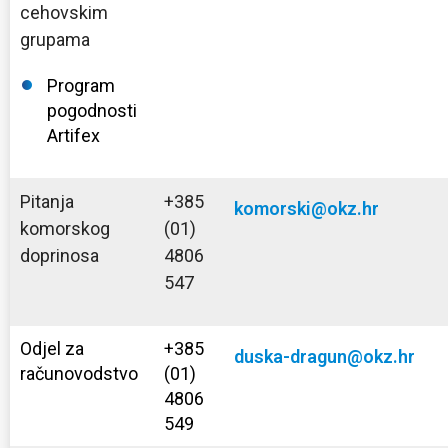
cehovskim
grupama
Program
pogodnosti
Artifex
Pitanja
+385
komorski@okz.hr
komorskog
(01)
doprinosa
4806
547
Odjel za
+385
duska-dragun@okz.hr
računovodstvo
(01)
4806
549