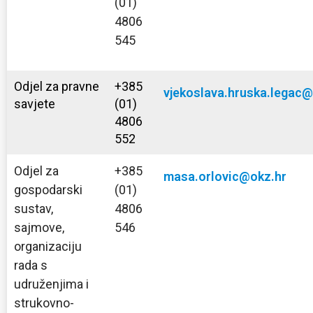
(01)
4806
545
Odjel za pravne
+385
vjekoslava.hruska.legac@
savjete
(01)
4806
552
Odjel za
+385
masa.orlovic@okz.hr
gospodarski
(01)
sustav,
4806
sajmove,
546
organizaciju
rada s
udruženjima i
strukovno-