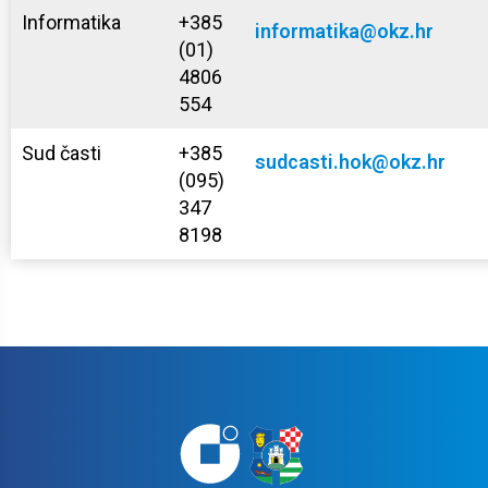
Informatika
+385
informatika@okz.hr
(01)
4806
554
Sud časti
+385
sudcasti.hok@okz.hr
(095)
347
8198