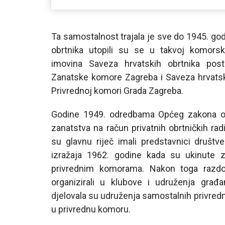
Ta samostalnost trajala je sve do 1945. godi
obrtnika utopili su se u takvoj komorsk
imovina Saveza hrvatskih obrtnika pos
Zanatske komore Zagreba i Saveza hrvatski
Privrednoj komori Grada Zagreba.
Godine 1949. odredbama Općeg zakona o 
zanatstva na račun privatnih obrtničkih ra
su glavnu riječ imali predstavnici društv
izražaja 1962. godine kada su ukinute
privrednim komorama. Nakon toga razdob
organizirali u klubove i udruženja građ
djelovala su udruženja samostalnih privredn
u privrednu komoru.