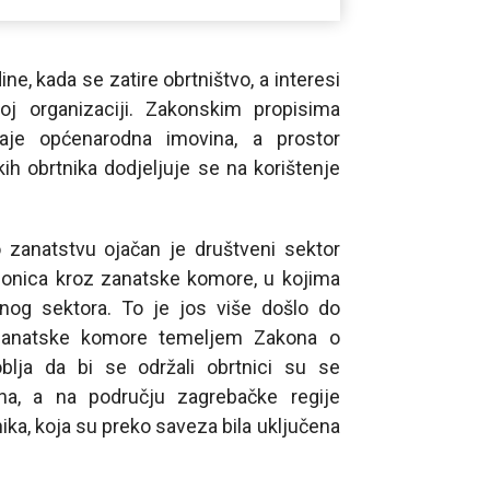
ne, kada se zatire obrtništvo, a interesi
oj organizaciji. Zakonskim propisima
taje općenarodna imovina, a prostor
h obrtnika dodjeljuje se na korištenje
zanatstvu ojačan je društveni sektor
dionica kroz zanatske komore, u kojima
enog sektora. To je jos više došlo do
 zanatske komore temeljem Zakona o
lja da bi se održali obrtnici su se
ana, a na području zagrebačke regije
ika, koja su preko saveza bila uključena