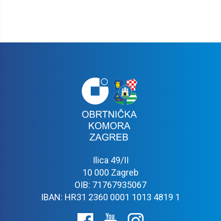
Ilica 49/II
10 000 Zagreb
OIB: 71767935067
IBAN: HR31 2360 0001 1013 4819 1