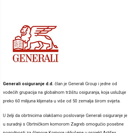
Generali osiguranje d.d.
član je Generali Group i jedne od
vodećih grupacija na globalnom tržištu osiguranja, koja uslužuje
preko 60 milijuna klijenata u više od 50 zemalja širom svijeta.
U želji da obrtnicima olakšamo poslovanje Generali osiguranje je
u suradnji s Obrtničkom komorom Zagreb omogućio posebne
pogodnosti za članove Komore uključene u projekt Artifex.