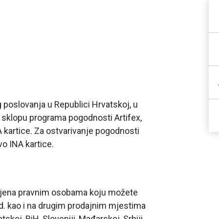
g poslovanja u Republici Hrvatskoj, u
 sklopu programa pogodnosti Artifex,
 kartice. Za ostvarivanje pogodnosti
vo INA kartice.
enjena pravnim osobama koju možete
.d. kao i na drugim prodajnim mjestima
skoj, BiH, Sloveniji, Mađarskoj, Srbiji,