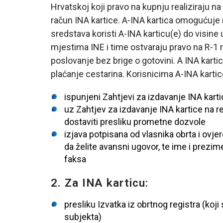
Hrvatskoj koji pravo na kupnju realiziraju n
račun INA kartice. A-INA kartica omogućuje
sredstava koristi A-INA karticu(e) do visin
mjestima INE i time ostvaraju pravo na R-1 
poslovanje bez brige o gotovini. A INA karti
plaćanje cestarina. Korisnicima A-INA kartic
ispunjeni Zahtjevi za izdavanje INA karti
uz Zahtjev za izdavanje INA kartice na r
dostaviti presliku prometne dozvole
izjava potpisana od vlasnika obrta i ovj
da želite avansni ugovor, te ime i prezim
faksa
2. Za INA karticu:
presliku Izvatka iz obrtnog registra (koj
subjekta)