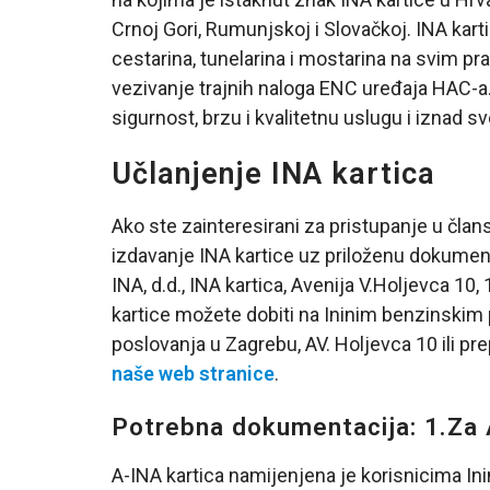
Crnoj Gori, Rumunjskoj i Slovačkoj. INA karti
cestarina, tunelarina i mostarina na svim pr
vezivanje trajnih naloga ENC uređaja HAC-
sigurnost, brzu i kvalitetnu uslugu i iznad sv
Učlanjenje INA kartica
Ako ste zainteresirani za pristupanje u član
izdavanje INA kartice uz priloženu dokumen
INA, d.d., INA kartica, Avenija V.Holjevca 1
kartice možete dobiti na Ininim benzinskim
poslovanja u Zagrebu, AV. Holjevca 10 ili 
naše web stranice
.
Potrebna dokumentacija: 1.Za 
A-INA kartica namijenjena je korisnicima Ini