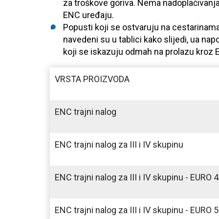
za troškove goriva. Nema nadoplaćivanja 
ENC uređaju.
Popusti koji se ostvaruju na cestarina
navedeni su u tablici kako slijedi, ua 
koji se iskazuju odmah na prolazu kroz 
VRSTA PROIZVODA
ENC trajni nalog
ENC trajni nalog za III i IV skupinu
ENC trajni nalog za III i IV skupinu - EURO 4
ENC trajni nalog za III i IV skupinu - EURO 5