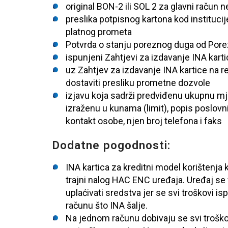
original BON-2 ili SOL 2 za glavni račun n
preslika potpisnog kartona kod instituci
platnog prometa
Potvrda o stanju poreznog duga od Pore
ispunjeni Zahtjevi za izdavanje INA karti
uz Zahtjev za izdavanje INA kartice na r
dostaviti presliku prometne dozvole
izjavu koja sadrži predviđenu ukupnu mj
izraženu u kunama (limit), popis poslovni
kontakt osobe, njen broj telefona i faks
Dodatne pogodnosti:
INA kartica za kreditni model korištenja 
trajni nalog HAC ENC uređaja. Uređaj se 
uplaćivati sredstva jer se svi troškovi
računu što INA šalje.
Na jednom računu dobivaju se svi troško