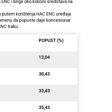
ENC i brige oko količini sredstava na
ma putem korištenja HAC ENC uređaja
napomenu da popuste daje koncesionar
ENC traku:
POPUST (%)
13,04
30,43
33,43
35,43