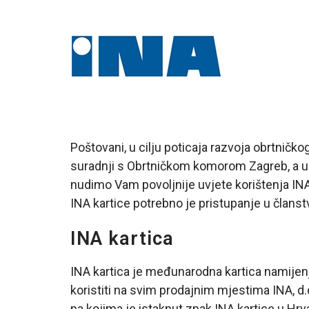
Poštovani, u cilju poticaja razvoja obrtničko
suradnji s Obrtničkom komorom Zagreb, a u
nudimo Vam povoljnije uvjete korištenja INA
INA kartice potrebno je pristupanje u članst
INA kartica
INA kartica je međunarodna kartica namij
koristiti na svim prodajnim mjestima INA, d
na kojima je istaknut znak INA kartice u Hrvat