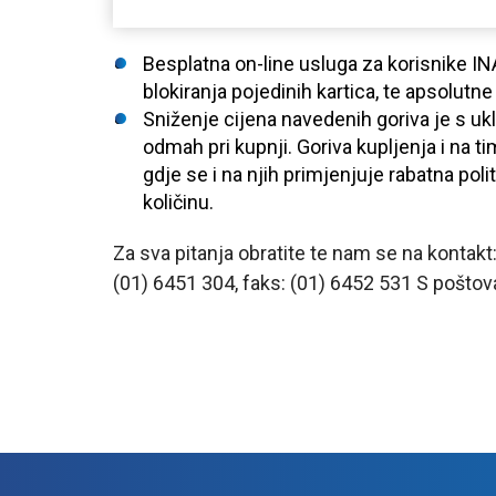
Besplatna on-line usluga za korisnike INA
blokiranja pojedinih kartica, te apsolutne
Sniženje cijena navedenih goriva je s u
odmah pri kupnji. Goriva kupljenja i na t
gdje se i na njih primjenjuje rabatna po
količinu.
Za sva pitanja obratite te nam se na kontakt: 
(01) 6451 304, faks: (01) 6452 531 S poštov