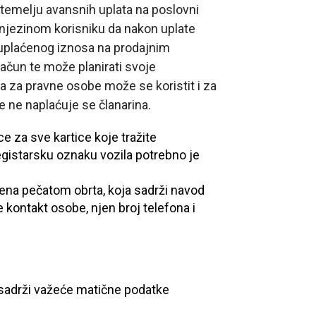
a temelju avansnih uplata na poslovni
 njezinom korisniku da nakon uplate
e uplaćenog iznosa na prodajnim
račun te može planirati svoje
ca za pravne osobe može se koristit i za
e ne naplaćuje se članarina.
ce za sve kartice koje tražite
egistarsku oznaku vozila potrebno je
erena pečatom obrta, koja sadrži navod
e kontakt osobe, njen broj telefona i
i sadrži važeće matične podatke