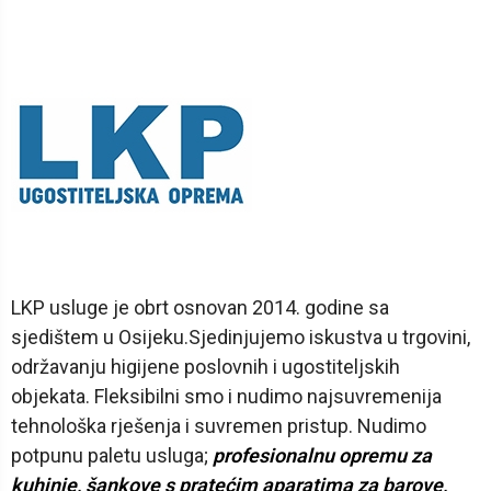
LKP usluge je obrt osnovan 2014. godine sa
sjedištem u Osijeku.Sjedinjujemo iskustva u trgovini,
održavanju higijene poslovnih i ugostiteljskih
objekata. Fleksibilni smo i nudimo najsuvremenija
tehnološka rješenja i suvremen pristup. Nudimo
potpunu paletu usluga;
profesionalnu opremu za
kuhinje, šankove s pratećim aparatima za barove,