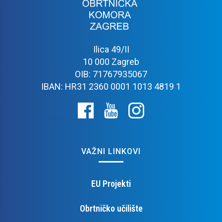
Ilica 49/II
10 000 Zagreb
OIB: 71767935067
IBAN: HR31 2360 0001 1013 4819 1
VAŽNI LINKOVI
EU Projekti
Obrtničko učilište