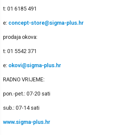
t: 01 6185 491
e:
concept-store@sigma-plus.hr
prodaja okova:
t: 01 5542 371
e:
okovi@sigma-plus.hr
RADNO VRIJEME:
pon.-pet.: 07-20 sati
sub.: 07-14 sati
www.sigma-plus.hr