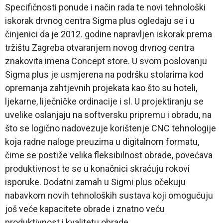
Specifičnosti ponude i način rada te novi tehnološki
iskorak drvnog centra Sigma plus ogledaju se i u
činjenici da je 2012. godine napravljen iskorak prema
tržištu Zagreba otvaranjem novog drvnog centra
znakovita imena Concept store. U svom poslovanju
Sigma plus je usmjerena na podršku stolarima kod
opremanja zahtjevnih projekata kao što su hoteli,
ljekarne, liječničke ordinacije i sl. U projektiranju se
uvelike oslanjaju na softversku pripremu i obradu, na
što se logično nadovezuje korištenje CNC tehnologije
koja radne naloge preuzima u digitalnom formatu,
čime se postiže velika fleksibilnost obrade, povećava
produktivnost te se u konačnici skraćuju rokovi
isporuke. Dodatni zamah u Sigmi plus očekuju
nabavkom novih tehnoloških sustava koji omogućuju
još veće kapacitete obrade i znatno veću
produktivnost i kvalitetu obrade.