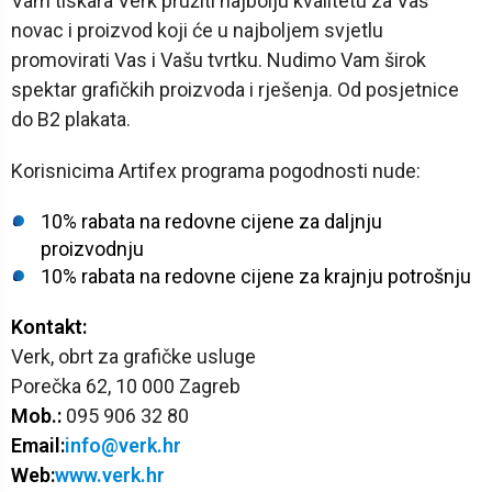
Vam tiskara Verk pružiti najbolju kvalitetu za Vaš
novac i proizvod koji će u najboljem svjetlu
promovirati Vas i Vašu tvrtku. Nudimo Vam širok
spektar grafičkih proizvoda i rješenja. Od posjetnice
do B2 plakata.
Korisnicima Artifex programa pogodnosti nude:
10% rabata na redovne cijene za daljnju
proizvodnju
10% rabata na redovne cijene za krajnju potrošnju
Kontakt:
Verk, obrt za grafičke usluge
Porečka 62, 10 000 Zagreb
Mob.:
095 906 32 80
Email:
info@verk.hr
Web:
www.verk.hr