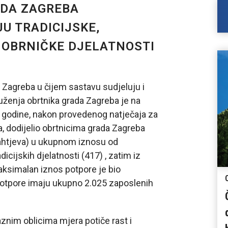
ADA ZAGREBA
U TRADICIJSKE,
E OBRNIČKE DJELATNOSTI
Zagreba u čijem sastavu sudjeluju i
uženja obrtnika grada Zagreba je na
. godine, nakon provedenog natječaja za
va, dodijelio obrtnicima grada Zagreba
ahtjeva) u ukupnom iznosu od
dicijskih djelatnosti (417) , zatim iz
Maksimalan iznos potpore je bio
potpore imaju ukupno 2.025 zaposlenih
znim oblicima mjera potiče rast i