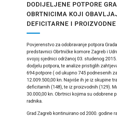
DODIJELJENE POTPORE GR
OBRTNICIMA KOJI OBAVLJAJ
DEFICITARNE I PROIZVODN
Povjerenstvo za odobravanje potpora Grada 
predstavnici Obrtničke komore Zagreb i Udr
svojoj sjednici održanoj 03. studenog 2015
dodjelu potpora, te analize pristiglih zahtje
694 potpore ( od ukupno 745 podnesenih z
12.009.500,00 kn. Najviše ih je iz skupine tra
deficitarnih (148), te iz proizvodnih (129). 
30.000,00 kn. Obrtnici kojima su odobrene 
radnika.
Grad Zagreb kontinuirano od 2000. godine ra