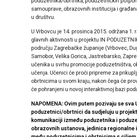
poduzetnika/obrtnika, poduzetničkih potpornih
samouprave, obrazovnih institucija i građan
u društvu.
U Vrbovcu je 14. prosinca 2015. održana 1. 
glavnih aktivnosti u projektu IN PODUZETNI
području Zagrebačke županije (Vrbovec, Dugo 
Samobor, Velika Gorica, Jastrebarsko, Zapre
učenika u svrhu promocije poduzetništva, ob
učenja. Učenici će proći pripreme za prikup
obrtnicima u svom kraju, nakon čega će prove
će pohranjeni u novoj interaktivnoj bazi po
NAPOMENA: Ovim putem pozivaju se sva Ud
poduzetnici/obrtnici da sudjeluju u projek
komunikaciji između poduzetnika i poduzet
obrazovnih ustanova, jedinica regionalne 
među poduzetnicima i obrtnicima s ciljem 