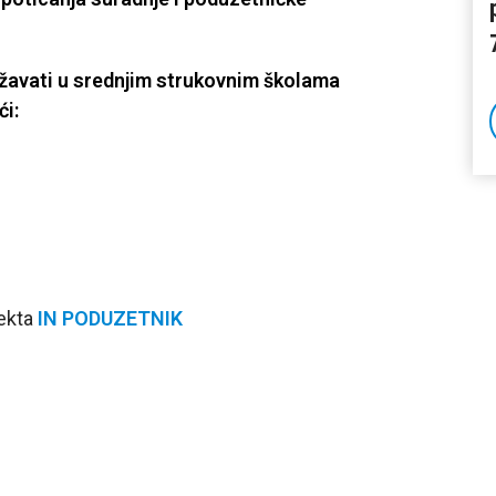
državati u srednjim strukovnim školama
ći:
jekta
IN PODUZETNIK