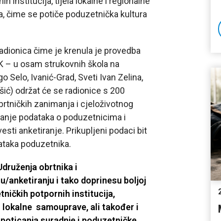
 institucija, tijela lokalne i regionalne
a, čime se potiče poduzetnička kultura
radionica čime je krenula je provedba
K – u osam strukovnih škola na
Selo, Ivanić-Grad, Sveti Ivan Zelina,
šić) održat će se radionice s 200
rtničkih zanimanja i cjeloživotnog
ljanje podataka o poduzetnicima i
sti anketiranje. Prikupljeni podaci bit
dataka poduzetnika.
ruženja obrtnika i
tu/anketiranju i tako doprinesu boljoj
ničkih potpornih institucija,
i lokalne samouprave, ali također i
poticanja suradnje i poduzetničke