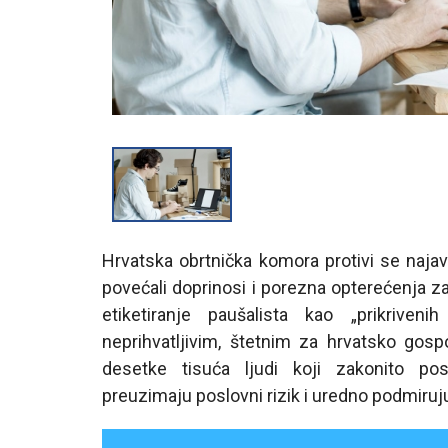
Hrvatska obrtnička komora protivi se naja
povećali doprinosi i porezna opterećenja z
etiketiranje paušalista kao „prikriven
neprihvatljivim, štetnim za hrvatsko gos
desetke tisuća ljudi koji zakonito pos
preuzimaju poslovni rizik i uredno podmiru