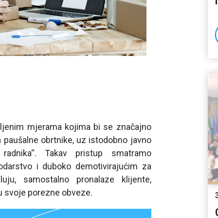
vljenim mjerama kojima bi se značajno
a paušalne obrtnike, uz istodobno javno
ih radnika“. Takav pristup smatramo
podarstvo i duboko demotivirajućim za
luju, samostalno pronalaze klijente,
ju svoje porezne obveze.