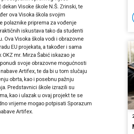
ć dekan Visoke škole N.Š. Zrinski, te
ođer ova Visoka škola svojim
je polaznike priprema za vođenje
praktičnih iskustava tako da studenti
ku. Ova Visoka škola vodi i obrazovne
radu EU projekata, a također i sama
k OKZ mr. Mirza Šabić iskazao je
ki ponudi svoje obrazovne mogućnosti
nabave Artifex, te da bi u tom slučaju
nju obrta, kao i posebnu pažnju
. Predstavnici škole izrazili su
, kao i ulazak u ovaj projekt te se
gledno vrijeme mogao potpisati Sporazum
nabave Artifex.