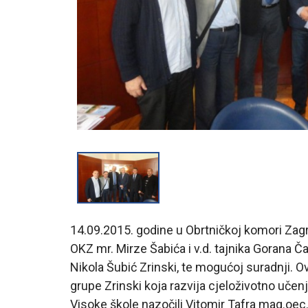
14.09.2015. godine u Obrtničkoj komori Zag
OKZ mr. Mirze Šabića i v.d. tajnika Gorana 
Nikola Šubić Zrinski, te mogućoj suradnji. O
grupe Zrinski koja razvija cjeloživotno uče
Visoke škole nazočili Vitomir Tafra mag.oec