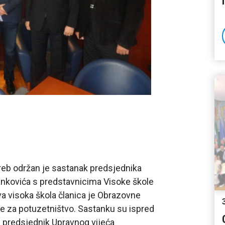
reb održan je sastanak predsjednika
Čankovića s predstavnicima Visoke škole
va visoka škola članica je Obrazovne
nje za potuzetništvo. Sastanku su ispred
. predsjednik Upravnog vijeća