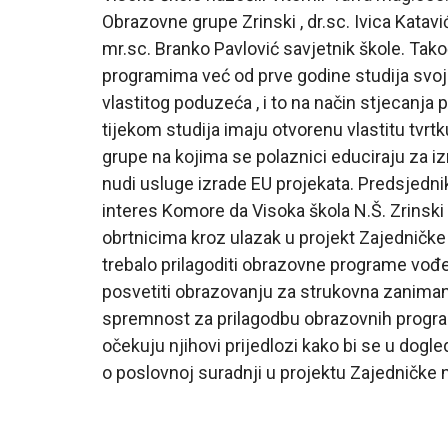
Obrazovne grupe Zrinski , dr.sc. Ivica Katavi
mr.sc. Branko Pavlović savjetnik škole. Tak
programima već od prve godine studija svo
vlastitog poduzeća , i to na način stjecanja 
tijekom studija imaju otvorenu vlastitu tvrt
grupe na kojima se polaznici educiraju za iz
nudi usluge izrade EU projekata. Predsjedni
interes Komore da Visoka škola N.Š. Zrins
obrtnicima kroz ulazak u projekt Zajedničke 
trebalo prilagoditi obrazovne programe vođe
posvetiti obrazovanju za strukovna zanimanja
spremnost za prilagodbu obrazovnih programa
očekuju njihovi prijedlozi kako bi se u do
o poslovnoj suradnji u projektu Zajedničke 