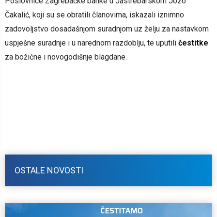
Poslovnice Zagrebačke banke u Jastrebarskom Jozo
Čakalić, koji su se obratili članovima, iskazali iznimno
zadovoljstvo dosadašnjom suradnjom uz želju za nastavkom
uspješne suradnje i u narednom razdoblju, te uputili
čestitke
za božićne i novogodišnje blagdane.
OSTALE NOVOSTI