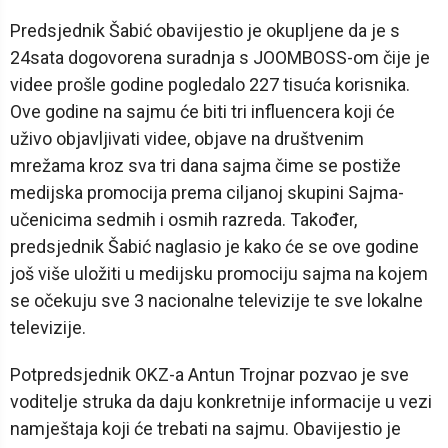
Predsjednik Šabić obavijestio je okupljene da je s
24sata dogovorena suradnja s JOOMBOSS-om čije je
videe prošle godine pogledalo 227 tisuća korisnika.
Ove godine na sajmu će biti tri influencera koji će
uživo objavljivati videe, objave na društvenim
mrežama kroz sva tri dana sajma čime se postiže
medijska promocija prema ciljanoj skupini Sajma-
učenicima sedmih i osmih razreda. Također,
predsjednik Šabić naglasio je kako će se ove godine
još više uložiti u medijsku promociju sajma na kojem
se očekuju sve 3 nacionalne televizije te sve lokalne
televizije.
Potpredsjednik OKZ-a Antun Trojnar pozvao je sve
voditelje struka da daju konkretnije informacije u vezi
namještaja koji će trebati na sajmu. Obavijestio je