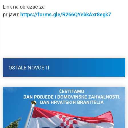
Link na obrazac za
prijavu:
https://forms.gle/R266QYebkAxr8egk7
OSTALE NOVOSTI