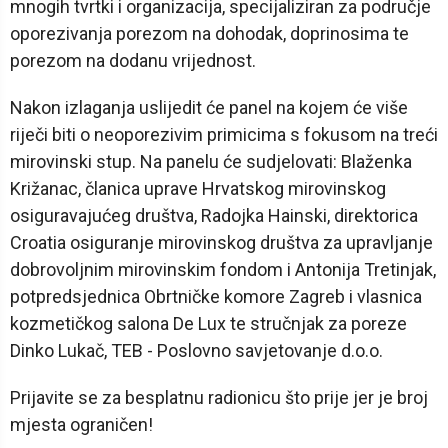
mnogih tvrtki i organizacija, specijaliziran za područje
oporezivanja porezom na dohodak, doprinosima te
porezom na dodanu vrijednost.
Nakon izlaganja uslijedit će panel na kojem će više
riječi biti o neoporezivim primicima s fokusom na treći
mirovinski stup. Na panelu će sudjelovati: Blaženka
Križanac, članica uprave Hrvatskog mirovinskog
osiguravajućeg društva, Radojka Hainski, direktorica
Croatia osiguranje mirovinskog društva za upravljanje
dobrovoljnim mirovinskim fondom i Antonija Tretinjak,
potpredsjednica Obrtničke komore Zagreb i vlasnica
kozmetičkog salona De Lux te stručnjak za poreze
Dinko Lukač, TEB - Poslovno savjetovanje d.o.o.
Prijavite se za besplatnu radionicu što prije jer je broj
mjesta ograničen!