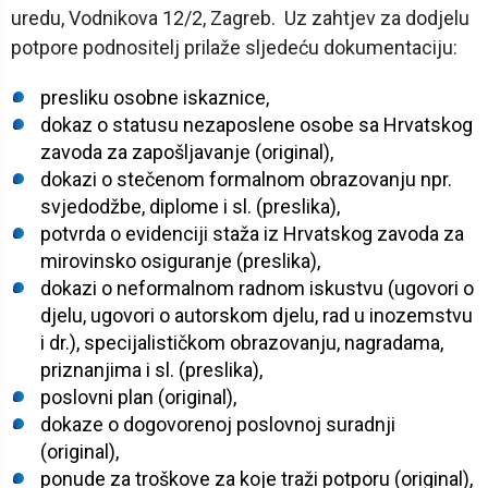
uredu, Vodnikova 12/2, Zagreb. Uz zahtjev za dodjelu
potpore podnositelj prilaže sljedeću dokumentaciju:
presliku osobne iskaznice,
dokaz o statusu nezaposlene osobe sa Hrvatskog
zavoda za zapošljavanje (original),
dokazi o stečenom formalnom obrazovanju npr.
svjedodžbe, diplome i sl. (preslika),
potvrda o evidenciji staža iz Hrvatskog zavoda za
mirovinsko osiguranje (preslika),
dokazi o neformalnom radnom iskustvu (ugovori o
djelu, ugovori o autorskom djelu, rad u inozemstvu
i dr.), specijalističkom obrazovanju, nagradama,
priznanjima i sl. (preslika),
poslovni plan (original),
dokaze o dogovorenoj poslovnoj suradnji
(original),
ponude za troškove za koje traži potporu (original),