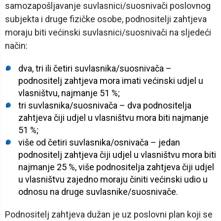
samozapošljavanje suvlasnici/suosnivači poslovnog
subjekta i druge fizičke osobe, podnositelji zahtjeva
moraju biti većinski suvlasnici/suosnivači na sljedeći
način:
dva, tri ili četiri suvlasnika/suosnivača –
podnositelj zahtjeva mora imati većinski udjel u
vlasništvu, najmanje 51 %;
tri suvlasnika/suosnivača – dva podnositelja
zahtjeva čiji udjel u vlasništvu mora biti najmanje
51 %;
više od četiri suvlasnika/osnivača – jedan
podnositelj zahtjeva čiji udjel u vlasništvu mora biti
najmanje 25 %, više podnositelja zahtjeva čiji udjel
u vlasništvu zajedno moraju činiti većinski udio u
odnosu na druge suvlasnike/suosnivače.
Podnositelj zahtjeva dužan je uz poslovni plan koji se