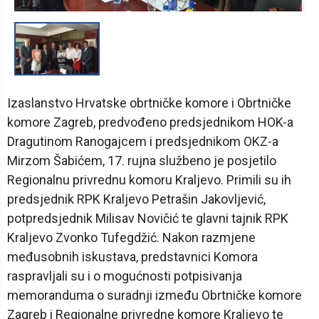
1
/
1
Izaslanstvo Hrvatske obrtničke komore i Obrtničke
komore Zagreb, predvođeno predsjednikom HOK-a
Dragutinom Ranogajcem i predsjednikom OKZ-a
Mirzom Šabićem, 17. rujna službeno je posjetilo
Regionalnu privrednu komoru Kraljevo. Primili su ih
predsjednik RPK Kraljevo Petrašin Jakovljević,
potpredsjednik Milisav Novičić te glavni tajnik RPK
Kraljevo Zvonko Tufegdžić. Nakon razmjene
međusobnih iskustava, predstavnici Komora
raspravljali su i o mogućnosti potpisivanja
memoranduma o suradnji između Obrtničke komore
Zagreb i Regionalne privredne komore Kraljevo te