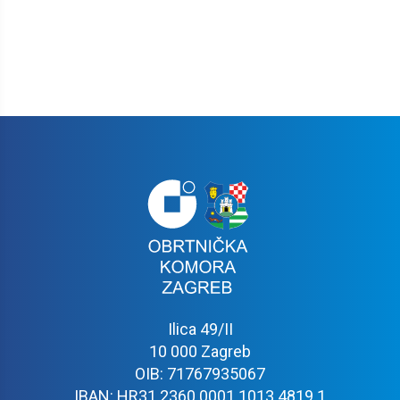
Ilica 49/II
10 000 Zagreb
OIB: 71767935067
IBAN: HR31 2360 0001 1013 4819 1