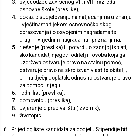
svjedodžbe završenog VII. i VIII. razreda
osnovne škole (preslike),
dokaz o sudjelovanju na natjecanjima u znanju
i vještinama tijekom osnovnoškolskog
obrazovanja i o osvojenim nagradama te
drugim vrijednim nagradama i priznanjima,
rješenje (preslika) ili potvrdu o zadnjoj isplati,
ako kandidat, njegov roditelj ili osoba koja ga
uzdržava ostvaruje pravo na stalnu pomoć,
ostvaruje pravo na skrb izvan vlastite obitelji,
prima dječji doplatak, odnosno ostvaruje pravo
za pomoć i njegu.
rodni list (preslika),
domovnicu (preslika),
uvjerenje o prebivalištu (izvornik),
životopis.
Prijedlog liste kandidata za dodjelu Stipendije bit