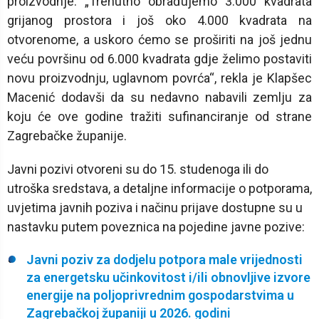
proizvodnje. „Trenutno obrađujemo 3.000 kvadrata
grijanog prostora i još oko 4.000 kvadrata na
otvorenome, a uskoro ćemo se proširiti na još jednu
veću površinu od 6.000 kvadrata gdje želimo postaviti
novu proizvodnju, uglavnom povrća“, rekla je Klapšec
Macenić dodavši da su nedavno nabavili zemlju za
koju će ove godine tražiti sufinanciranje od strane
Zagrebačke županije.
Javni pozivi otvoreni su do 15. studenoga ili do
utroška sredstava, a detaljne informacije o potporama,
uvjetima javnih poziva i načinu prijave dostupne su u
nastavku putem poveznica na pojedine javne pozive:
Javni poziv za dodjelu potpora male vrijednosti
za energetsku učinkovitost i/ili obnovljive izvore
energije na poljoprivrednim gospodarstvima u
Zagrebačkoj županiji u 2026. godini