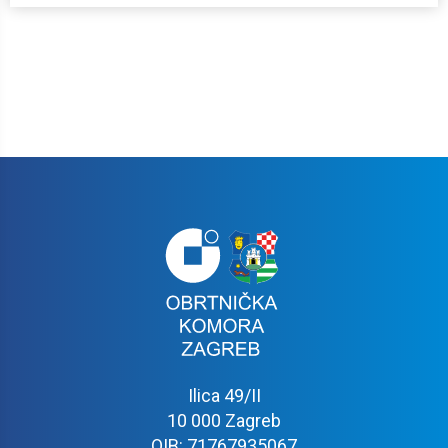
Ilica 49/II
10 000 Zagreb
OIB: 71767935067