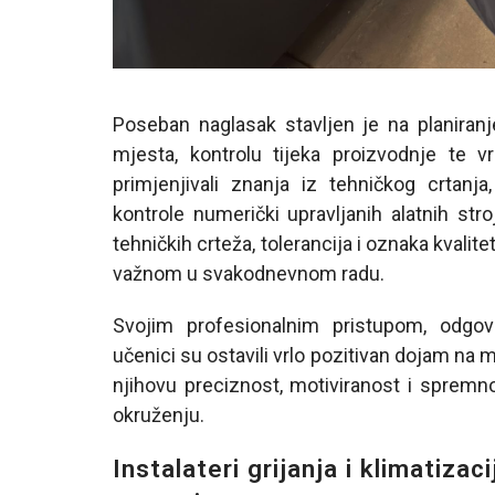
Poseban naglasak stavljen je na planiranj
mjesta, kontrolu tijeka proizvodnje te v
primjenjivali znanja iz tehničkog crtanj
kontrole numerički upravljanih alatnih st
tehničkih crteža, tolerancija i oznaka kval
važnom u svakodnevnom radu.
Svojim profesionalnim pristupom, odg
učenici su ostavili vrlo pozitivan dojam na m
njihovu preciznost, motiviranost i spremn
okruženju.
Instalateri grijanja i klimatiz