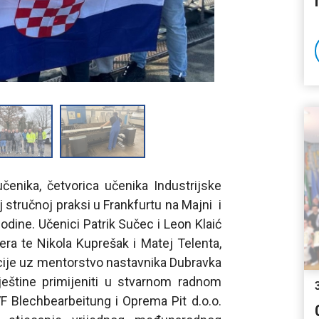
enika, četvorica učenika Industrijske
 stručnoj praksi u Frankfurtu na Majni i
godine. Učenici Patrik Sučec i Leon Klaić
ra te Nikola Kuprešak i Matej Telenta,
zacije uz mentorstvo nastavnika Dubravka
 vještine primijeniti u stvarnom radnom
F Blechbearbeitung i Oprema Pit d.o.o.