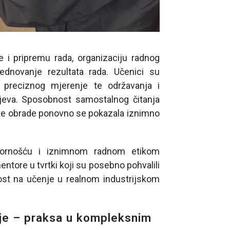
e i pripremu rada, organizaciju radnog
rednovanje rezultata rada. Učenici su
a, preciznog mjerenje te održavanja i
rojeva. Sposobnost samostalnog čitanja
itete obrade ponovno se pokazala iznimno
ovornošću i iznimnom radnom etikom
entore u tvrtki koji su posebno pohvalili
ost na učenje u realnom industrijskom
acije – praksa u kompleksnim