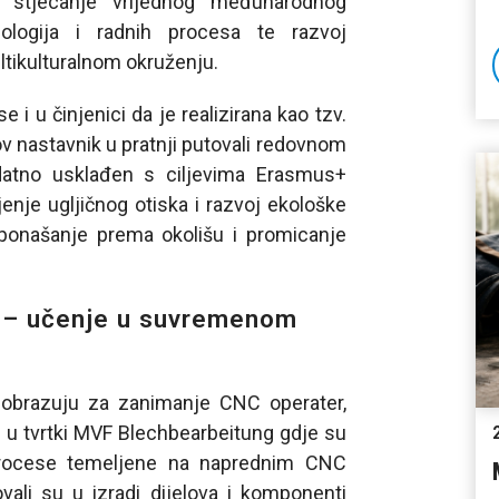
 stjecanje vrijednog međunarodnog
ologija i radnih procesa te razvoj
ltikulturalnom okruženju.
i u činjenici da je realizirana kao tzv.
ov nastavnik u pratnji putovali redovnom
datno usklađen s ciljevima Erasmus+
enje ugljičnog otiska i razvoj ekološke
 ponašanje prema okolišu i promicanje
 – učenje u suvremenom
e obrazuju za zanimanje CNC operater,
i u tvrtki MVF Blechbearbeitung gdje su
 procese temeljene na naprednim CNC
vali su u izradi dijelova i komponenti