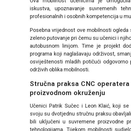
Ova mobilnost učenicima je omogućila
iskustva, upoznavanje suvremenih tehn
profesionalnih i osobnih kompetencija u mu
Posebna vrijednost ove mobilnosti ogleda se 
zeleno putovanje pri čemu su učenici i njih
autobusnom linijom. Time je projekt do
programa koji naglašavaju održivost, smanj
osviještenosti mladih potičući odgovorno
održivih oblika mobilnosti.
Stručna praksa CNC operatera
proizvodnom okruženju
Učenici Patrik Sučec i Leon Klaić, koji s
svoju su dvotjednu stručnu praksu obavljal
bili uključeni u suvremene proizvodne
tehnologijama. Tijekom mobilnosti sudjelo