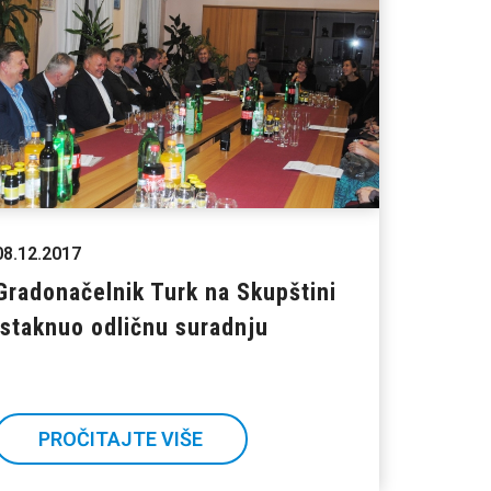
08.12.2017
Gradonačelnik Turk na Skupštini
istaknuo odličnu suradnju
PROČITAJTE VIŠE