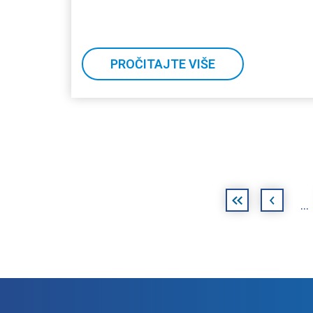
PROČITAJTE VIŠE
Stranice
«
‹
…
prva
prethodna