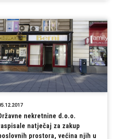
05.12.2017
Državne nekretnine d.o.o.
raspisale natječaj za zakup
poslovnih prostora, većina njih u