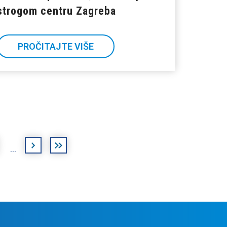
strogom centru Zagreba
PROČITAJTE VIŠE
sljedeća
posljednja
…
›
»