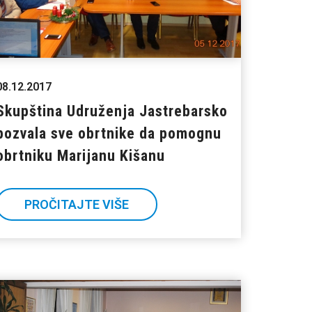
08.12.2017
Skupština Udruženja Jastrebarsko
pozvala sve obrtnike da pomognu
obrtniku Marijanu Kišanu
PROČITAJTE VIŠE