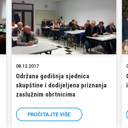
08.12.2017
Održana godišnja sjednica
skupštine i dodijeljena priznanja
zaslužnim obrtnicima
PROČITAJTE VIŠE