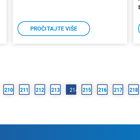
PROČITAJTE VIŠE
210
211
212
213
214
215
216
217
218