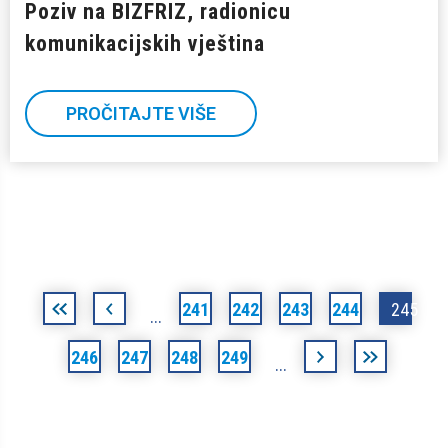
Poziv na BIZFRIZ, radionicu
komunikacijskih vještina
PROČITAJTE VIŠE
Stranice
«
‹
241
242
243
244
245
…
prva
prethodna
246
247
248
249
sljedeća
posljednja
…
›
»