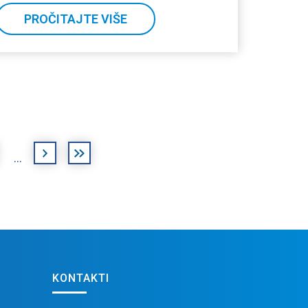
PROČITAJTE VIŠE
sljedeća
posljednja
…
›
»
KONTAKTI