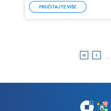
PROČITAJTE VIŠE
Stranice
«
‹
…
prva
prethodna