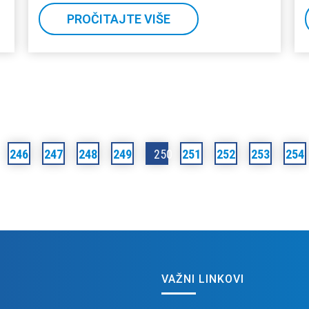
PROČITAJTE VIŠE
246
247
248
249
250
251
252
253
254
VAŽNI LINKOVI