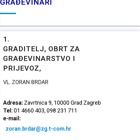
GRAĐEVINARI
1.
GRADITELJ, OBRT ZA
GRAĐEVINARSTVO I
PRIJEVOZ,
VL. ZORAN BRDAR
Ilica 49/II
10 000 Zagreb
Adresa:
Zavrtnica 9, 10000 Grad Zagreb
OIB: 71767935067
Tel:
01 4660 403, 098 231 711
IBAN: HR31 2360 0001 1013 4819 1
e-mail:
zoran.brdar@zg.t-com.hr