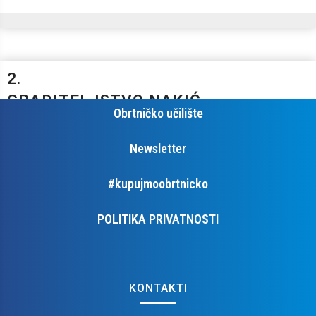
VAŽNI LINKOVI
2.
EU Projekti
GRADITELJSTVO NAKIĆ,
Obrtničko učilište
OBRT ZA
GRADITELJSTVO,
Newsletter
VL.SAMIR NAKIĆ
#kupujmoobrtnicko
POLITIKA PRIVATNOSTI
Adresa:
Ul. Matije Magdalenića 1, 10410 Velika Gorica
Tel:
098 173 6274
e-mail:
graditeljstvo.nakic@gmail.com
KONTAKTI