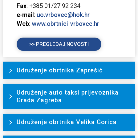
Fax
: +385 01/27 92 234
e-mail
:
uo.vrbovec@hok.hr
Web
:
www.obrtnici-vrbovec.hr
>> PREGLEDAJ NOVOSTI
Udruženje obrtnika Zaprešić
Udruženje auto taksi prijevoznika
Grada Zagreba
Udruženje obrtnika Velika Gorica