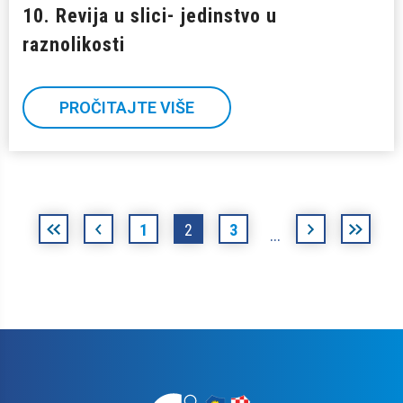
10. Revija u slici- jedinstvo u
raznolikosti
PROČITAJTE VIŠE
«
‹
1
2
3
›
posljednj
…
prva
»