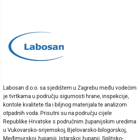
Labosan d.o.o. sa sjedištem u Zagrebu među vodećim
je tvrtkama u području sigurnosti hrane, inspekcije,
kontole kvalitete tla i biljnog materijala te analizom
otpadnih voda. Prisutni su na području cijele
Republike Hrvatske s područnim županijskim uredima
u Vukovarsko-srijemskoj, Bjelovarsko-bilogorskoj,
Međimurskoj županiji, Istarskoj županij, Splitsko-