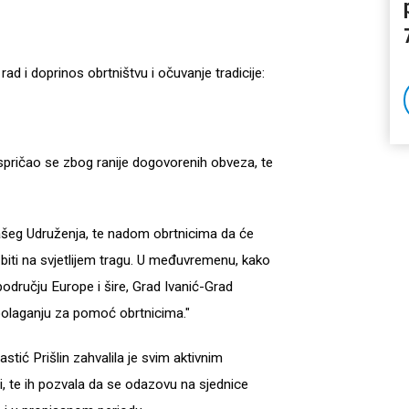
rad i doprinos obrtništvu i očuvanje tradicije:
spričao se zbog ranije dogovorenih obveza, te
vašeg Udruženja, te nadom obrtnicima da će
biti na svjetlijem tragu. U međuvremenu, kako
 području Europe i šire, Grad Ivanić-Grad
aspolaganju za pomoć obrtnicima."
tić Prišlin zahvalila je svim aktivnim
ji, te ih pozvala da se odazovu na sjednice