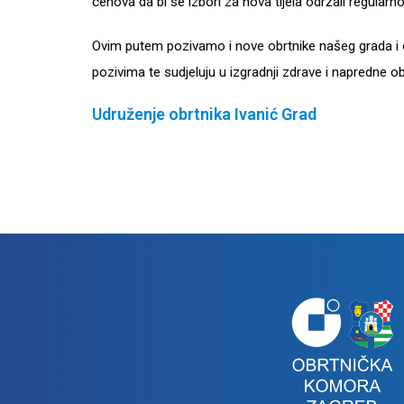
cehova da bi se izbori za nova tijela održali regularn
Ovim putem pozivamo i nove obrtnike našeg grada i o
pozivima te sudjeluju u izgradnji zdrave i napredne o
Udruženje obrtnika Ivanić Grad