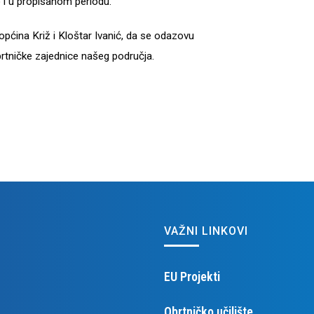
o i u propisanom periodu.
pćina Križ i Kloštar Ivanić, da se odazovu
brtničke zajednice našeg područja.
VAŽNI LINKOVI
EU Projekti
Obrtničko učilište