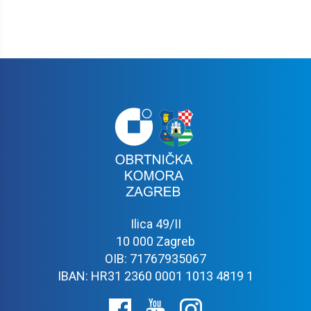
Ilica 49/II
10 000 Zagreb
OIB: 71767935067
IBAN: HR31 2360 0001 1013 4819 1