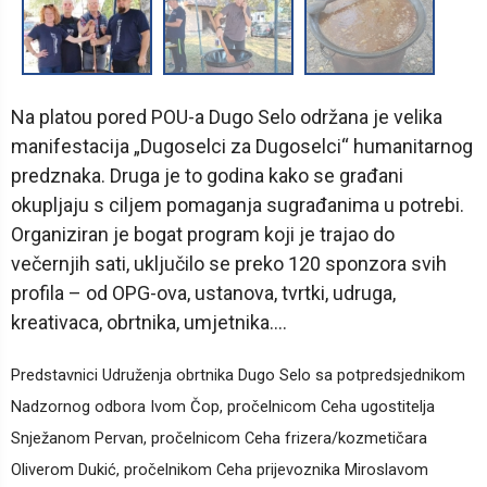
Na platou pored POU-a Dugo Selo održana je velika
manifestacija „Dugoselci za Dugoselci“ humanitarnog
predznaka. Druga je to godina kako se građani
okupljaju s ciljem pomaganja sugrađanima u potrebi.
Organiziran je bogat program koji je trajao do
večernjih sati, uključilo se preko 120 sponzora svih
profila – od OPG-ova, ustanova, tvrtki, udruga,
kreativaca, obrtnika, umjetnika….
Predstavnici Udruženja obrtnika Dugo Selo sa potpredsjednikom
Nadzornog odbora Ivom Čop, pročelnicom Ceha ugostitelja
Snježanom Pervan, pročelnicom Ceha frizera/kozmetičara
Oliverom Dukić, pročelnikom Ceha prijevoznika Miroslavom