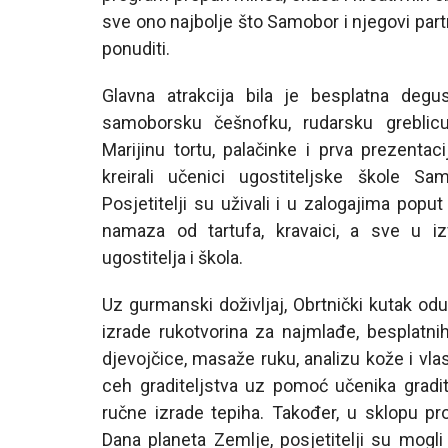
sve ono najbolje što Samobor i njegovi part
ponuditi.
Glavna atrakcija bila je besplatna degust
samoborsku češnofku, rudarsku greblicu, 
Marijinu tortu, palačinke i prva prezenta
kreirali učenici ugostiteljske škole Sam
Posjetitelji su uživali i u zalogajima poput
namaza od tartufa, kravaici, a sve u iz
ugostitelja i škola.
Uz gurmanski doživljaj, Obrtnički kutak od
izrade rukotvorina za najmlađe, besplatnih
djevojčice, masaže ruku, analizu kože i vlas
ceh graditeljstva uz pomoć učenika gradite
ručne izrade tepiha. Također, u sklopu pr
Dana planeta Zemlje, posjetitelji su mogli 