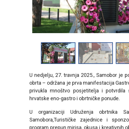
U nedjelju, 27. travnja 2025., Samobor je p
obrta – održana je prva manifestacija Gastr
privukla mnoštvo posjetitelja i potvrdil
hrvatske eno-gastro i obrtničke ponude.
U organizaciji Udruženja obrtnika 
Samobora,Turističke zajednice i sponzo
program prepun mirisa, okusa i kreativnih ob