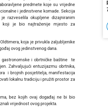
zaboravljene predmete koje su vrijedne
nkcionalne i jedinstvene komade. Sekcija
je razveselila okupljene dizajniranim
 koji je bio najtraženije mjesto za
 Oldtimera, koja je privukla zaljubljenike
 ugođaj ovog jedinstvenog dana.
e gastronomske i obrtničke baštine te
jen. Zahvaljujući entuzijazmu obrtnika,
a i brojnih posjetitelja, manifestacija
ati lokalnu tradiciju i pružiti prostor za
ima, bez kojih ovaj događaj ne bi bio
nali vrijednost ovog projekta.