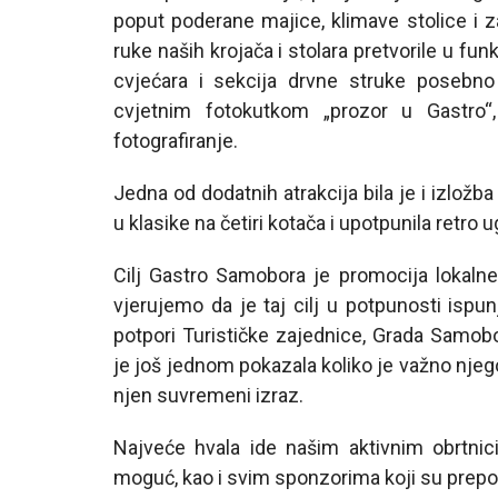
poput poderane majice, klimave stolice i 
ruke naših krojača i stolara pretvorile u fu
cvjećara i sekcija drvne struke posebno 
cvjetnim fotokutkom „prozor u Gastro“,
fotografiranje.
Jedna od dodatnih atrakcija bila je i izložba
u klasike na četiri kotača i upotpunila retro
Cilj Gastro Samobora je promocija lokaln
vjerujemo da je taj cilj u potpunosti ispun
potpori Turističke zajednice, Grada Samobor
je još jednom pokazala koliko je važno njegov
njen suvremeni izraz.
Najveće hvala ide našim aktivnim obrtnic
moguć, kao i svim sponzorima koji su prepoz