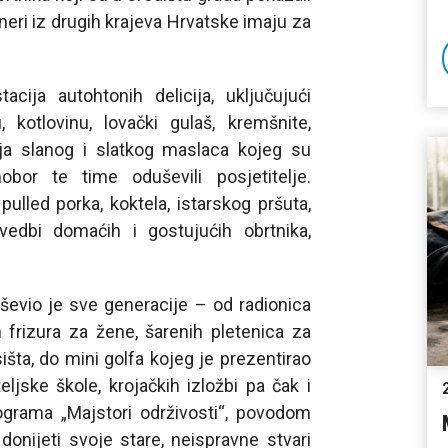
neri iz drugih krajeva Hrvatske imaju za
acija autohtonih delicija, uključujući
kotlovinu, lovački gulaš, kremšnite,
cija slanog i slatkog maslaca kojeg su
obor te time oduševili posjetitelje.
 pulled porka, koktela, istarskog pršuta,
vedbi domaćih i gostujućih obrtnika,
uševio je sve generacije – od radionica
 frizura za žene, šarenih pletenica za
išta, do mini golfa kojeg je prezentirao
ljske škole, krojačkih izložbi pa čak i
ograma „Majstori održivosti“, povodom
donijeti svoje stare, neispravne stvari