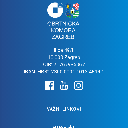
Ilica 49/II
10 000 Zagreb
OIB: 71767935067
IBAN: HR31 2360 0001 1013 4819 1
VAŽNI LINKOVI
EU Projekti