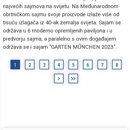
najvećih sajmova na svijetu. Na Međunarodnom
obrtničkom sajmu svoje proizvode izlaže više od
tisuću izlagača iz 40-ak zemalja svijeta. Sajam se
održava u 6 moderno opremljenih paviljona i u
predvorju sajma, a paralelno s ovim događajem
održava se i sajam "GARTEN MŰNCHEN 2023.".
Stranice
1
2
3
4
5
6
7
8
sljedeća
posljednja
›
»