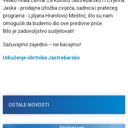
Veliko hvala Centar Za Kulturu Jastrebarsko i i Cvjetna
Jaska - prodajna izložba cvijeća, sadnica i pratećeg
programa - Ljiljana Hranilović Meštrić, što su nam
omogućili da budemo dio ove predivne priče.
Bilo je zadovoljstvo sudjelovati!
Sačuvajmo zajedno – ne bacajmo!
Udruženje obrtnika Jastrebarsko
OSTALE NOVOSTI