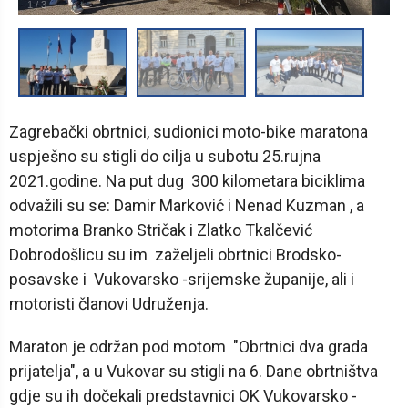
1
/
3
Zagrebački obrtnici, sudionici moto-bike maratona
uspješno su stigli do cilja u subotu 25.rujna
2021.godine. Na put dug 300 kilometara biciklima
odvažili su se: Damir Marković i Nenad Kuzman , a
motorima Branko Stričak i Zlatko Tkalčević
Dobrodošlicu su im zaželjeli obrtnici Brodsko-
posavske i Vukovarsko -srijemske županije, ali i
motoristi članovi Udruženja.
Maraton je održan pod motom "Obrtnici dva grada
prijatelja", a u Vukovar su stigli na 6. Dane obrtništva
gdje su ih dočekali predstavnici OK Vukovarsko -