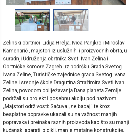
1
/
8
Zelinski obrtnici Lidija Hrelja, Ivica Panjkrc i Miroslav
Kamenarić , majstori iz uslužnih i proizvodnih obrta, u
suradnji Udruženja obrtnika Sveti Ivan Zelina i
Obrtničke komore Zagreb uz podršku Grada Svetog
Ivana Zeline, Turističke zajednice grada Svetog Ivana
Zeline i srednje škole Dragutina Stražimira Sveti Ivan
Zelina, povodom obilježavanja Dana planeta Zemlje
podržali su projekt i posebnu akciju pod nazivom
„Majstori održivosti: Sačuvaj, ne bacaj“ te kroz
besplatne popravke ukazali su na važnost manjih
popravaka i preinaka raznih proizvoda kao što su manji
kućanski aparati, bicikli, manje metalne konstrukcije,