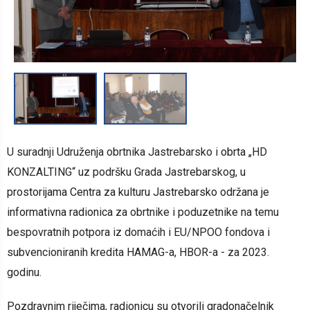
1
/
2
U suradnji Udruženja obrtnika Jastrebarsko i
obrta
„HD
KONZALTING“ uz podršku Grada Jastrebarskog,
u
prostorijama Centra za kulturu Jastrebarsko održana je
informativna radionica
za obrtnike i poduzetnike na temu
bespovratnih potpora iz domaćih i EU/NPOO fondova i
subvencioniranih kredita HAMAG-a, HBOR-a - za 2023.
godinu.
Pozdravnim riječima, radionicu su otvorili gradonačelnik