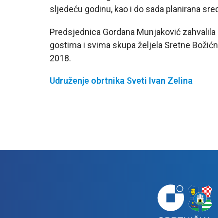
sljedeću godinu, kao i do sada planirana sre
Predsjednica Gordana Munjaković zahvalila 
gostima i svima skupa željela Sretne Božić
2018.
Udruženje obrtnika Sveti Ivan Zelina