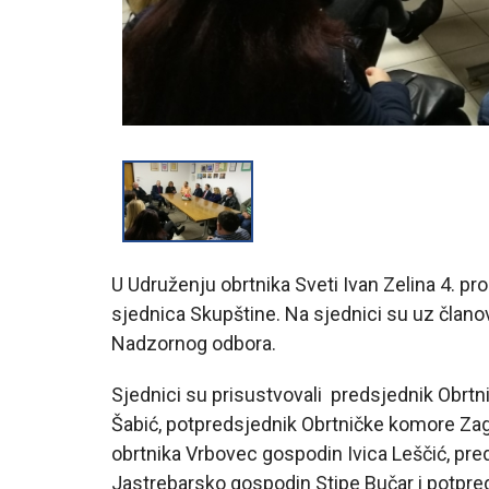
U Udruženju obrtnika Sveti Ivan Zelina 4. pro
sjednica Skupštine. Na sjednici su uz članove
Nadzornog odbora.
Sjednici su prisustvovali predsjednik Obrt
Šabić, potpredsjednik Obrtničke komore Za
obrtnika Vrbovec gospodin Ivica Leščić, pre
Jastrebarsko gospodin Stipe Bučar i potpre