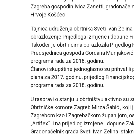
Zagreba gospodin Ivica Zanetti, gradonačeln
Hrvoje Košćec .
Tajnica udruženja obrtnika Sveti Ivan Zelina
obrazloženje Prijedloga izmjene i dopune Fi
Također je obrtnicima obrazložila Prijedlog 
Predsjednica gospođa Gordana Munjaković pr
programa rada za 2018. godinu.
Članovi skupštine jednoglasno su prihvatili 
plana za 2017. godinu, prijedlog Financijsko
programa rada za 2018. godinu.
U raspravi o stanju u obrtništvu aktivno su s
Obrtničke komore Zagreb Mirza Šabić , koji
Zagrebom kao i Zagrebačkom županijom, o
„Artifex“ i na prijedlog izmjene i dopune Za
Gradonačelnik grada Sveti Ivan Zelina istak