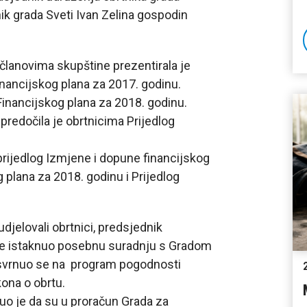
ik grada Sveti Ivan Zelina gospodin
 članovima skupštine prezentirala je
nancijskog plana za 2017. godinu.
Financijskog plana za 2018. godinu.
edočila je obrtnicima Prijedlog
prijedlog Izmjene i dopune financijskog
g plana za 2018. godinu i Prijedlog
udjelovali obrtnici, predsjednik
 je istaknuo posebnu suradnju s Gradom
svrnuo se na program pogodnosti
kona o obrtu.
nuo je da su u proračun Grada za