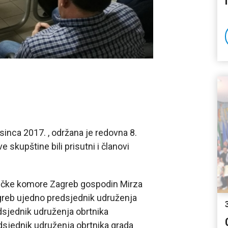
sinca 2017. , održana je redovna 8.
 skupštine bili prisutni i članovi
ničke komore Zagreb gospodin Mirza
greb ujedno predsjednik udruženja
dsjednik udruženja obrtnika
dsjednik udruženja obrtnika grada