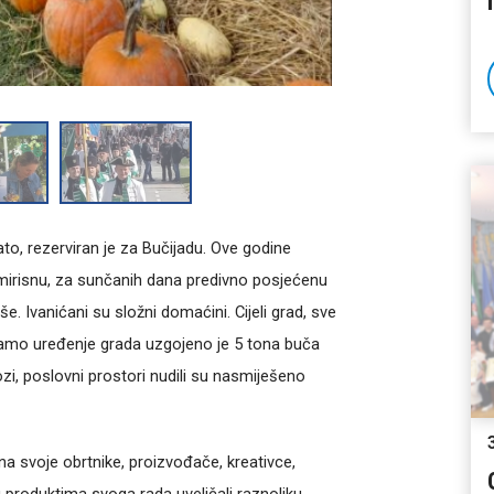
ato, rezerviran je za Bučijadu. Ove godine
mirisnu, za sunčanih dana predivno posjećenu
e. Ivanićani su složni domaćini. Cijeli grad, sve
Za samo uređenje grada uzgojeno je 5 tona buča
zlozi, poslovni prostori nudili su nasmiješeno
a svoje obrtnike, proizvođače, kreativce,