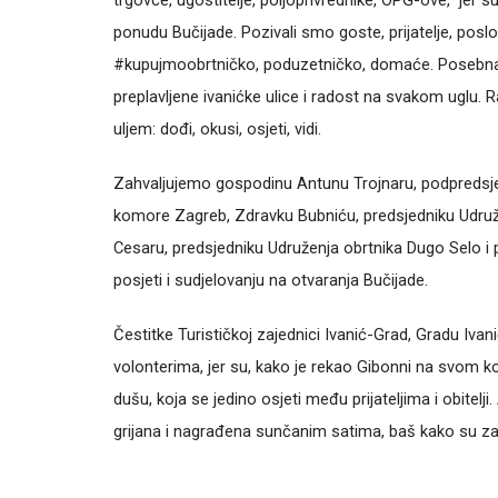
trgovce, ugostitelje, poljoprivrednike, OPG-ove, jer s
ponudu Bučijade. Pozivali smo goste, prijatelje, poslo
#kupujmoobrtničko, poduzetničko, domaće. Posebna n
preplavljene ivanićke ulice i radost na svakom uglu. 
uljem: dođi, okusi, osjeti, vidi.
Zahvaljujemo gospodinu Antunu Trojnaru, podpredsje
komore Zagreb, Zdravku Bubniću, predsjedniku Udruž
Cesaru, predsjedniku Udruženja obrtnika Dugo Selo 
posjeti i sudjelovanju na otvaranja Bučijade.
Čestitke Turističkoj zajednici Ivanić-Grad, Gradu Iva
volonterima, jer su, kako je rekao Gibonni na svom ko
dušu, koja se jedino osjeti među prijateljima i obitelji.
grijana i nagrađena sunčanim satima, baš kako su zasluž