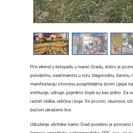
Prvi vikend u listopadu u Ivanić-Gradu, dobro je pozn
punoljetnu, osamnaestu u nizu: blagorodnu, šarenu, 
manifestaciju otvorenu posjetiteljima širom Lijepe naš
institucije, udruge, pojedinci živjeli su kao jedno. 
raznih oblika, veličina i boja. Svi prozori, okućnice, i
bućom ukrašeno lice.
Udruženje obrtnika Ivanić-Grad posebno je ponosno n