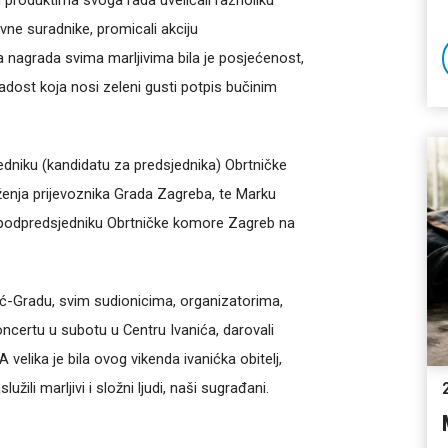
u produktima svoga rada uveličali raznoliku
vne suradnike, promicali akciju
agrada svima marljivima bila je posjećenost,
Radost koja nosi zeleni gusti potpis bučinim
dniku (kandidatu za predsjednika) Obrtničke
enja prijevoznika Grada Zagreba, te Marku
i podpredsjedniku Obrtničke komore Zagreb na
nić-Gradu, svim sudionicima, organizatorima,
ncertu u subotu u Centru Ivanića, darovali
 A velika je bila ovog vikenda ivanićka obitelj,
ili marljivi i složni ljudi, naši sugrađani.