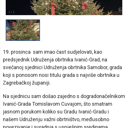
1
/
1
19. prosinca sam imao čast sudjelovati, kao
predsjednik Udruženja obrtnika Ivanić-Grad, na
svečanoj sjednici Udruženja obrtnika Samobor, grada
koji s ponosom nosi titulu grada s najviše obrtnika u
Zagrebačkoj županiji.
Na sjednicu sam došao zajedno s dogradonačelnikom
Ivanić-Grada Tomislavom Cuvajom, što smatram
jasnom porukom koliko su Gradu Ivanić-Gradu i
našem Udruženju važni obrtništvo, međusobno
povezivanje i suradnja s uspješnim sredinama.