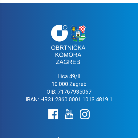
Ilica 49/II
10 000 Zagreb
OIB: 71767935067
IBAN: HR31 2360 0001 1013 4819 1