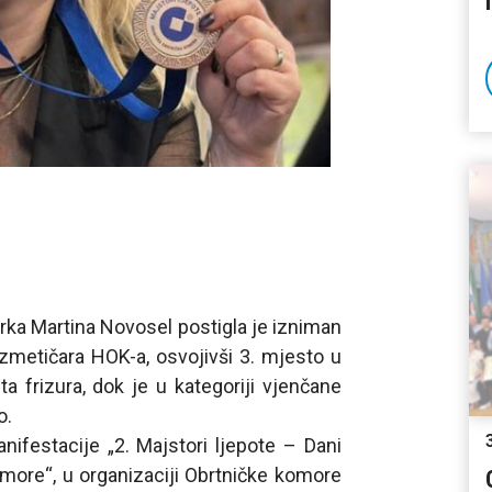
rka Martina Novosel postigla je izniman
zmetičara HOK-a, osvojivši 3. mjesto u
ta frizura, dok je u kategoriji vjenčane
o.
ifestacije „2. Majstori ljepote – Dani
omore“, u organizaciji Obrtničke komore