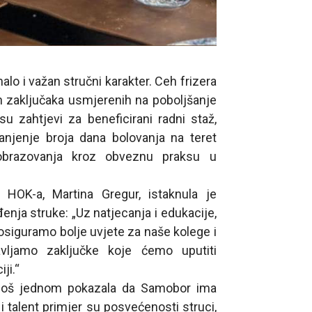
alo i važan stručni karakter. Ceh frizera
h zaključaka usmjerenih na poboljšanje
u zahtjevi za beneficirani radni staž,
anjenje broja dana bolovanja na teret
 obrazovanja kroz obveznu praksu u
 HOK-a, Martina Gregur, istaknula je
enja struke: „Uz natjecanja i edukacije,
 osiguramo bolje uvjete za naše kolege i
vljamo zaključke koje ćemo uputiti
ji.“
 još jednom pokazala da Samobor ima
i talent primjer su posvećenosti struci,