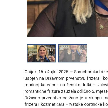
Osijek, 16. ožujka 2025. – Samoborska frize
uspjeh na Državnom prvenstvu frizera i ko
modnoj kategoriji na ženskoj lutki – valovi
romantične frizure zauzela odlično 5. mjest
Državno prvenstvo održano je u sklopu man
frizera i kozmetičara Hrvatske obrtničke k