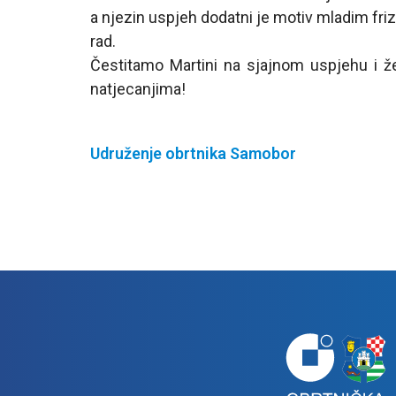
a njezin uspjeh dodatni je motiv mladim friz
rad.
Čestitamo Martini na sjajnom uspjehu i že
natjecanjima!
Udruženje obrtnika Samobor