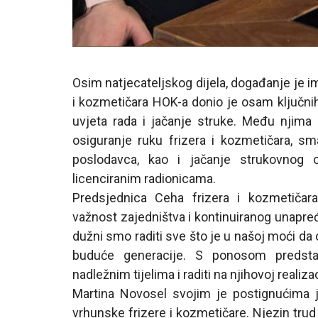
Osim natjecateljskog dijela, događanje je im
i kozmetičara HOK-a donio je osam ključni
uvjeta rada i jačanje struke. Među njima s
osiguranje ruku frizera i kozmetičara, sm
poslodavca, kao i jačanje strukovnog
licenciranim radionicama.
Predsjednica Ceha frizera i kozmetičara
važnost zajedništva i kontinuiranog unapređ
dužni smo raditi sve što je u našoj moći da
buduće generacije. S ponosom predsta
nadležnim tijelima i raditi na njihovoj realizaci
Martina Novosel svojim je postignućima
vrhunske frizere i kozmetičare. Njezin trud 