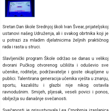
Sretan Dan škole Srednjoj školi Ivan Švear, prijateljskoj
ustanovi našeg Udruženja, ali i svakog obrtnika koji je
u potrazi za mladim djelatnicima željnih praktičnog
rada i rasta u struci.
Slavljenički program Škole održao se danas u velikoj
dvorani Pučkog otvorenog učilišta i oduševio sve
učenike, roditelje, podržavatelje i goste okupljene u
publici. Talentirana generacija učenika vješta u znanju,
sportu, kazalištu i glazbi nije nikog ostavila
ravnodušnim. Smijeh, pljesak, veseli povici i ponos,
obilježja su današnje svečanosti.
Svečanosti je prisustvovala Lea Crnobrnja izaslanica