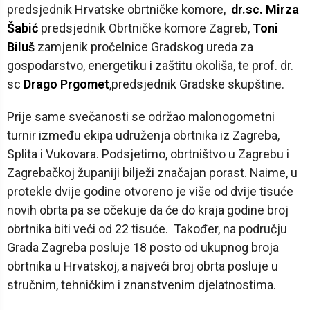
predsjednik Hrvatske obrtničke komore,
dr.sc. Mirza
Šabić
predsjednik Obrtničke komore Zagreb,
Toni
Biluš
zamjenik pročelnice Gradskog ureda za
gospodarstvo, energetiku i zaštitu okoliša, te prof. dr.
sc
Drago Prgomet
,predsjednik Gradske skupštine.
Prije same svečanosti se održao malonogometni
turnir između ekipa udruženja obrtnika iz Zagreba,
Splita i Vukovara. Podsjetimo, obrtništvo u Zagrebu i
Zagrebačkoj županiji bilježi značajan porast. Naime, u
protekle dvije godine otvoreno je više od dvije tisuće
novih obrta pa se očekuje da će do kraja godine broj
obrtnika biti veći od 22 tisuće. Također, na području
Grada Zagreba posluje 18 posto od ukupnog broja
obrtnika u Hrvatskoj, a najveći broj obrta posluje u
stručnim, tehničkim i znanstvenim djelatnostima.