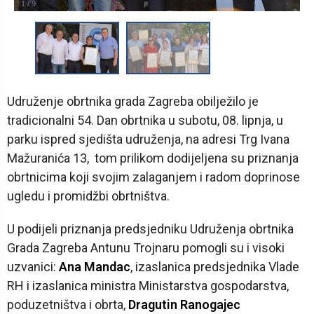
1
/
9
Udruženje obrtnika grada Zagreba obilježilo je
tradicionalni 54. Dan obrtnika u subotu, 08. lipnja, u
parku ispred sjedišta udruženja, na adresi Trg Ivana
Mažuranića 13, tom prilikom dodijeljena su priznanja
obrtnicima koji svojim zalaganjem i radom doprinose
ugledu i promidžbi obrtništva.
U podijeli priznanja predsjedniku Udruženja obrtnika
Grada Zagreba Antunu Trojnaru pomogli su i visoki
uzvanici:
Ana Mandac
, izaslanica predsjednika Vlade
RH i izaslanica ministra Ministarstva gospodarstva,
poduzetništva i obrta,
Dragutin Ranogajec