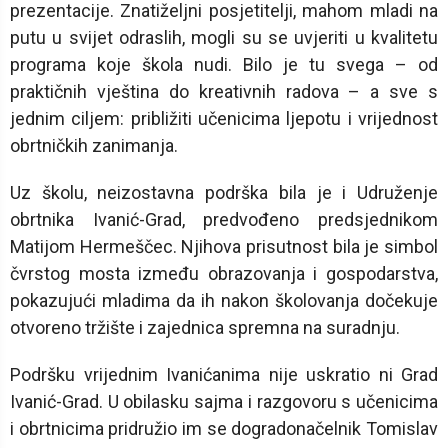
prezentacije. Znatiželjni posjetitelji, mahom mladi na
putu u svijet odraslih, mogli su se uvjeriti u kvalitetu
programa koje škola nudi. Bilo je tu svega – od
praktičnih vještina do kreativnih radova – a sve s
jednim ciljem: približiti učenicima ljepotu i vrijednost
obrtničkih zanimanja.
Uz školu, neizostavna podrška bila je i Udruženje
obrtnika Ivanić-Grad, predvođeno predsjednikom
Matijom Hermeščec. Njihova prisutnost bila je simbol
čvrstog mosta između obrazovanja i gospodarstva,
pokazujući mladima da ih nakon školovanja dočekuje
otvoreno tržište i zajednica spremna na suradnju.
Podršku vrijednim Ivanićanima nije uskratio ni Grad
Ivanić-Grad. U obilasku sajma i razgovoru s učenicima
i obrtnicima pridružio im se dogradonačelnik Tomislav