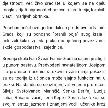
djelatnosti, već živo središte u kojem se na djelu
mogla vidjeti uigranost obrazovnih institucija, lokalnih
vlasti i marljivih obrtnika.
Poseban pečat ove godine dali su predstavnici Ivanić-
Grada, koji su ponosno "branili boje" svog kraja i
pokazali kako izgleda praksa uspješnog povezivanja
škole, gospodarstva i zajednice.
Srednja škola Ivan Švear Ivanić-Grad na sajam je stigla
u punom sastavu. Predvođeni ravnateljicom Josipom
Ilić, profesori i učenici strukovnih zanimanja pokazali
su da teorija iz učionica može sjajno funkcionirati u
praksi. Na štandu su se izmjenjivali vrijedni profesori:
Silvija Svetoivanec Marinčić, Senka Derifaj, Lucija
Labar, Rosario Ivačić, Leon Kepe i Goran Jozić, koji su
svojim entuzijazmom i znanjem vodili učenike kroz