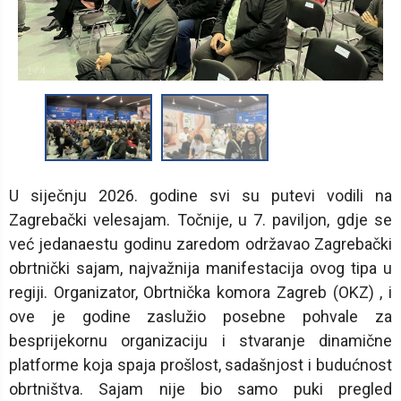
1
/
4
U siječnju 2026. godine svi su putevi vodili na
Zagrebački velesajam. Točnije, u 7. paviljon, gdje se
već jedanaestu godinu zaredom održavao Zagrebački
obrtnički sajam, najvažnija manifestacija ovog tipa u
regiji. Organizator, Obrtnička komora Zagreb (OKZ) , i
ove je godine zaslužio posebne pohvale za
besprijekornu organizaciju i stvaranje dinamične
platforme koja spaja prošlost, sadašnjost i budućnost
obrtništva. Sajam nije bio samo puki pregled