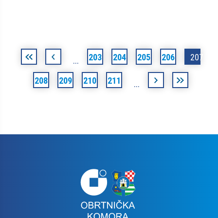
Stranice
«
‹
203
204
205
206
207
…
prva
prethodna
208
209
210
211
sljedeća
posljednja
…
›
»