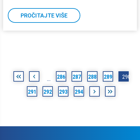
PROČITAJTE VIŠE
Stranice
«
‹
286
287
288
289
290
…
prva
prethodna
291
292
293
294
sljedeća
posljednja
›
»