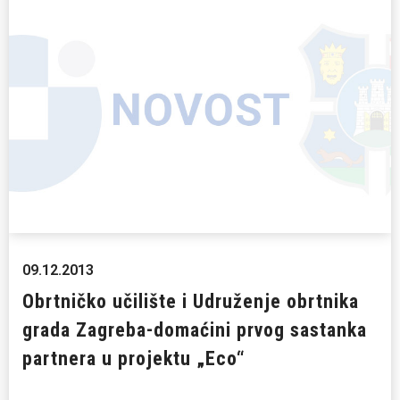
09.12.2013
Obrtničko učilište i Udruženje obrtnika
grada Zagreba-domaćini prvog sastanka
partnera u projektu „Eco“