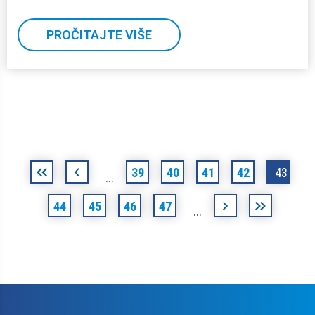
PROČITAJTE VIŠE
Stranice
«
‹
39
40
41
42
43
…
prva
prethodna
44
45
46
47
sljedeća
posljednja
…
›
»