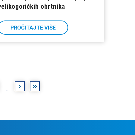
velikogoričkih obrtnika
PROČITAJTE VIŠE
sljedeća
posljednja
…
›
»