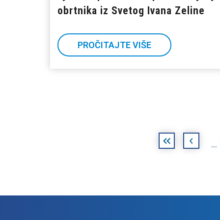
obrtnika iz Svetog Ivana Zeline
PROČITAJTE VIŠE
Stranice
«
‹
…
prva
prethodna