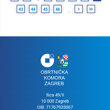
prva
prethodna
43
44
45
46
sljedeća
posljednja
…
›
»
Ilica 49/II
10 000 Zagreb
OIB: 71767935067