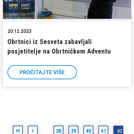
20.12.2023
Obrtnici iz Sesveta zabavljali
posjetitelje na Obrtničkom Adventu
PROČITAJTE VIŠE
Stranice
«
‹
38
39
40
41
42
…