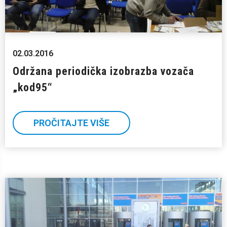
02.03.2016
Održana periodička izobrazba vozača
„kod95“
PROČITAJTE VIŠE