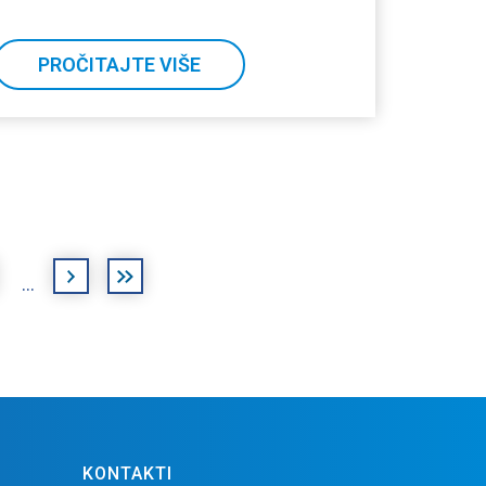
PROČITAJTE VIŠE
sljedeća
posljednja
…
›
»
KONTAKTI