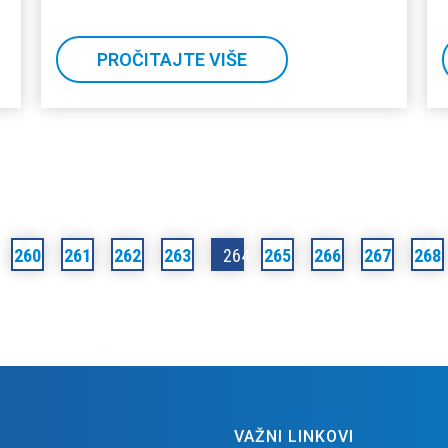
PROČITAJTE VIŠE
260
261
262
263
264
265
266
267
268
VAŽNI LINKOVI