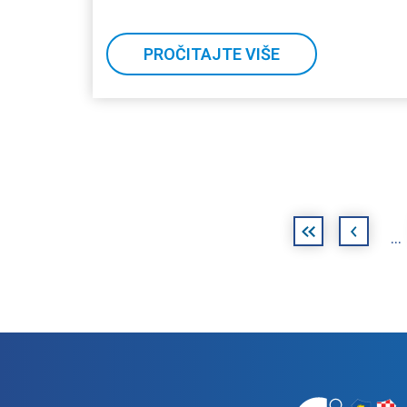
PROČITAJTE VIŠE
Stranice
«
‹
…
prva
prethodna